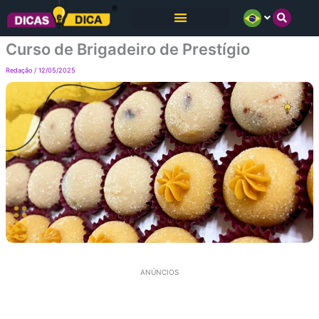
Ir
para
Curso de Brigadeiro de Prestígio
o
conteúdo
Redação
/
12/05/2025
ANÚNCIOS