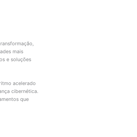
transformação,
dades mais
tos e soluções
itmo acelerado
ança cibernética.
çamentos que