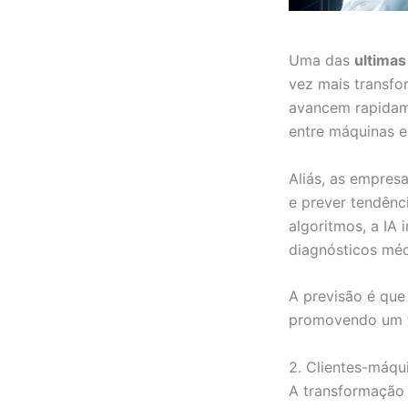
Uma das
ultimas
vez mais transfor
avancem rapidame
entre máquinas 
Aliás, as empres
e prever tendên
algoritmos, a IA
diagnósticos méd
A previsão é que
promovendo um f
2. Clientes-máqu
A transformação 