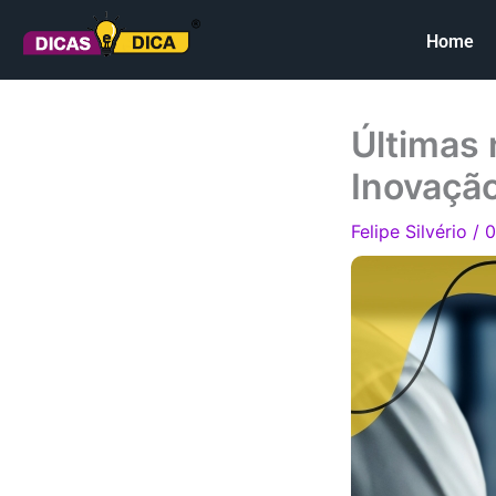
Ir
Home
para
o
conteúdo
Últimas 
Inovaçã
Felipe Silvério
/
0