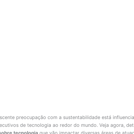
escente preocupação com a sustentabilidade está influenci
xecutivos de tecnologia ao redor do mundo. Veja agora, det
 sobre tecnologia
que vão impactar diversas áreas de atua