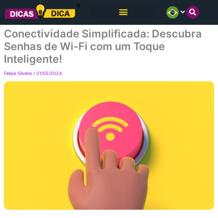
Ir
para
Conectividade Simplificada: Descubra
o
Senhas de Wi-Fi com um Toque
conteúdo
Inteligente!
Felipe Silvério
/
01/05/2024