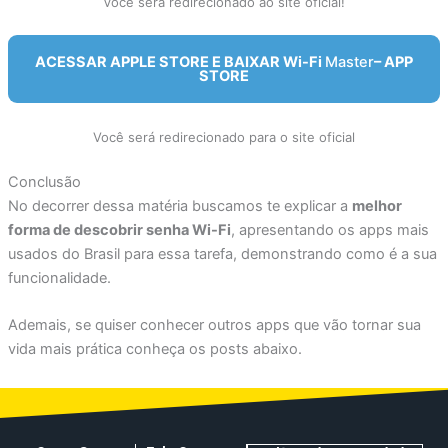
Você será redirecionado ao site oficial!
ACESSAR APPLE STORE E BAIXAR Wi-Fi
Master
– APP
STORE
Você será redirecionado para o site oficial
Conclusão
No decorrer dessa matéria buscamos te explicar a
melhor
forma de descobrir senha Wi-Fi
, apresentando os apps mais
usados do Brasil para essa tarefa, demonstrando como é a sua
funcionalidade.
Ademais, se quiser conhecer outros apps que vão tornar sua
vida mais prática conheça os posts abaixo.