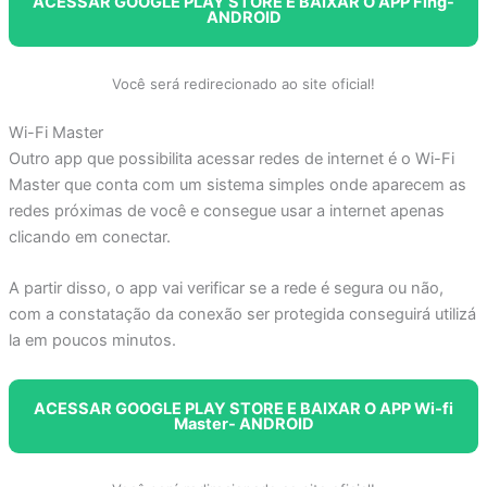
ACESSAR GOOGLE PLAY STORE E BAIXAR O APP Fing-
ANDROID
Você será redirecionado ao site oficial!
Wi-Fi Master
Outro app que possibilita acessar redes de internet é o Wi-Fi
Master que conta com um sistema simples onde aparecem as
redes próximas de você e consegue usar a internet apenas
clicando em conectar.
A partir disso, o app vai verificar se a rede é segura ou não,
com a constatação da conexão ser protegida conseguirá utilizá
la em poucos minutos.
ACESSAR GOOGLE PLAY STORE E BAIXAR O APP Wi-fi
Master- ANDROID