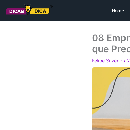
Ir
Home
para
o
conteúdo
08 Empr
que Pre
Felipe Silvério
/
2