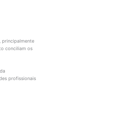
 principalmente
to conciliam os
uda
es profissionais