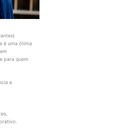
dantes)
es é uma ótima
 em
te para quem
ncia e
tes,
orativo.