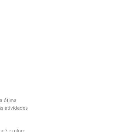
a ótima
as atividades
ocê explore