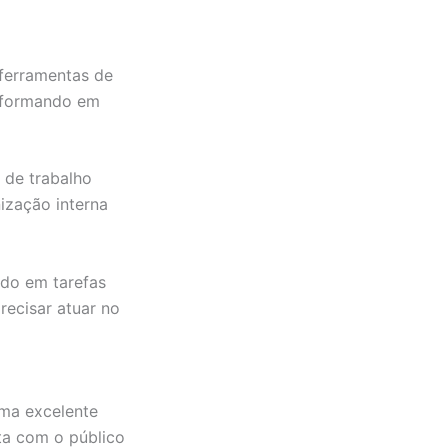
 ferramentas de
e formando em
 de trabalho
nização interna
ido em tarefas
recisar atuar no
uma excelente
ta com o público