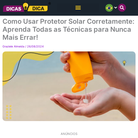
Ir
para
Como Usar Protetor Solar Corretamente:
o
Aprenda Todas as Técnicas para Nunca
conteúdo
Mais Errar!
Graziele Almeida
/
26/08/2024
ANÚNCIOS